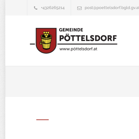
+4326265214
post@poettelsdorf.bgld.gv.a