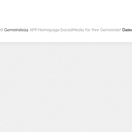
26
Gemeinde24
APP.Homepage.SocialMedia für Ihre Gemeinde!
Date